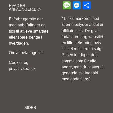
Message
Messeng
Share
HVAD ER
ANFALINGER.DK?
* Links markeret med
Et forbrugersite der
stjerne betyder at det er
med anbefalinger og
affiliatelinks. De giver
tips til at leve smartere
forfatteren bag websitet
eller spare penge i
en lille belønning hvis
hverdagen.
klikket resulterer i salg.
Om anbefalinger.dk
Prisen for dig er den
samme som for alle
Cookie- og
andre, men du støtter til
privatlivspolitik
gengæld mit indhold
med gode tips:-)
SIDER