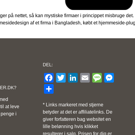
nger på nettet, så kan mystiske firmaer i princippet misbruge d
esidedesign af et firma i Bangladesh, købt et hjemmeside-plugin 
DEL:
Facebook
Twitter
LinkedIn
Email
Messa
Mes
Share
GER.DK?
 med
* Links markeret med stjerne
il at leve
betyder at det er affiliatelinks. De
 penge i
giver forfatteren bag websitet en
lille belønning hvis klikket
resulterer i salg. Prisen for dig er