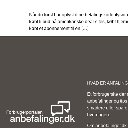
Når du først har oplyst dine betalingskortoplysni
købt tilbud på amerikanske deal-sites, købt hjemm
købt et abonnement til en […]
HVAD ER ANFALIN
Et forbrugersite der
anbefalinger og tips t
smartere eller spare
hverdagen.
Om anbefalinger.dk