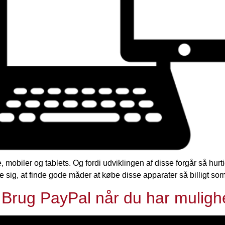
mobiler og tablets. Og fordi udviklingen af disse forgår så hurtig
ale sig, at finde gode måder at købe disse apparater så billigt s
t: Brug PayPal når du har mulig