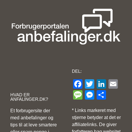
DEL:
Facebook
Twitter
Linke
Ema
Message
Messeng
Share
HVAD ER
ANFALINGER.DK?
* Links markeret med
Et forbrugersite der
stjerne betyder at det er
med anbefalinger og
affiliatelinks. De giver
tips til at leve smartere
forfatteren bag websitet
eller spare penge i