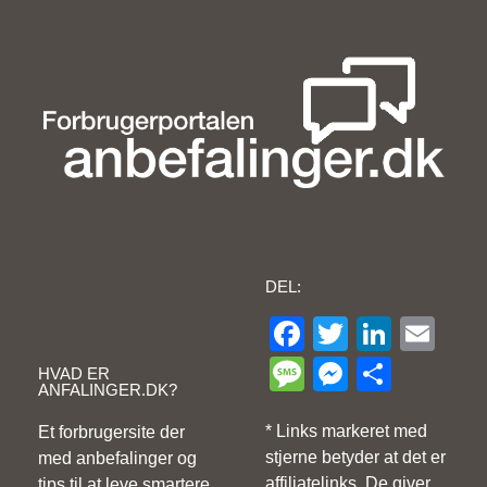
DEL:
Facebook
Twitter
Linke
Ema
Message
Messeng
Share
HVAD ER
ANFALINGER.DK?
* Links markeret med
Et forbrugersite der
stjerne betyder at det er
med anbefalinger og
affiliatelinks. De giver
tips til at leve smartere