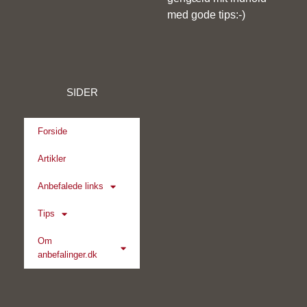
med gode tips:-)
SIDER
Forside
Artikler
Anbefalede links
Tips
Om
anbefalinger.dk