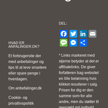
DEL:
Facebook
Twitter
Linke
Ema
Message
Messeng
Share
HVAD ER
ANFALINGER.DK?
* Links markeret med
Et forbrugersite der
stjerne betyder at det er
med anbefalinger og
affiliatelinks. De giver
tips til at leve smartere
forfatteren bag websitet
eller spare penge i
en lille belønning hvis
hverdagen.
klikket resulterer i salg.
Om anbefalinger.dk
Prisen for dig er den
samme som for alle
Cookie- og
andre, men du støtter til
privatlivspolitik
gengæld mit indhold