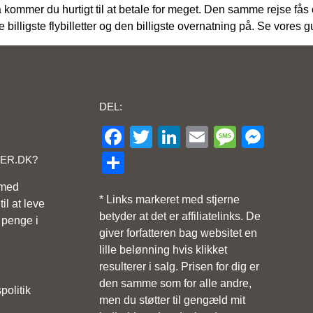
kommer du hurtigt til at betale for meget. Den samme rejse fås oft
e billigste flybilletter og den billigste overnatning på. Se vores
DEL:
Facebook
Twitter
LinkedIn
Email
Messa
Mes
Share
GER.DK?
 med
* Links markeret med stjerne
il at leve
betyder at det er affiliatelinks. De
 penge i
giver forfatteren bag websitet en
lille belønning hvis klikket
resulterer i salg. Prisen for dig er
den samme som for alle andre,
politik
men du støtter til gengæld mit