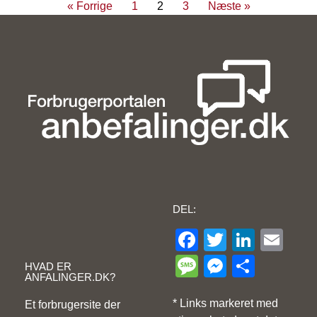
« Forrige
1
2
3
Næste »
DEL:
Facebook
Twitter
Linke
Ema
Message
Messeng
Share
HVAD ER
ANFALINGER.DK?
* Links markeret med
Et forbrugersite der